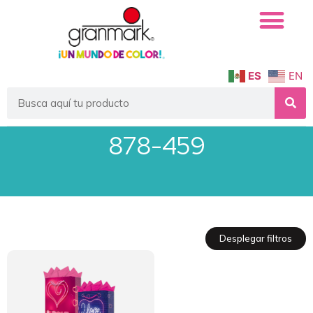
Quiénes Somos
Servicio Institucional
ES
EN
878-459
Desplegar filtros