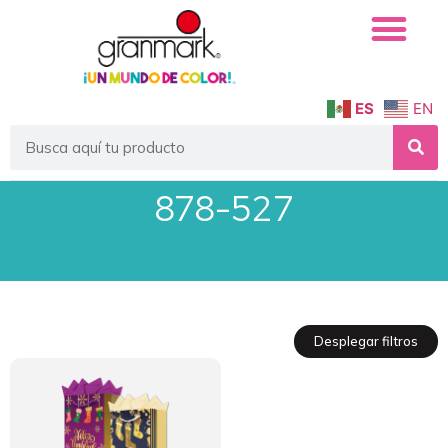
ES
EN
878-527
Desplegar filtros