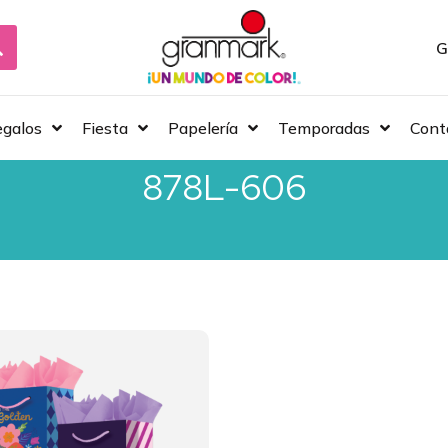
G
galos
Fiesta
Papelería
Temporadas
Cont
878L-606