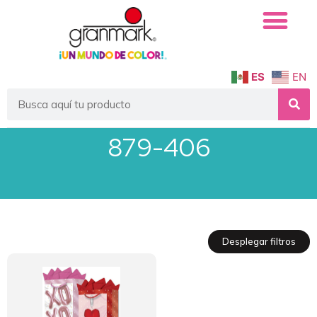
ES
EN
879-406
Desplegar filtros