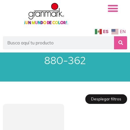
Quiénes Somos
Servicio Institucional
ES
EN
880-362
Desplegar filtros