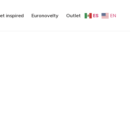
et inspired
Euronovelty
Outlet
ES
EN