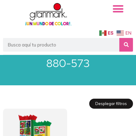
ES
EN
880-573
Desplegar filtros