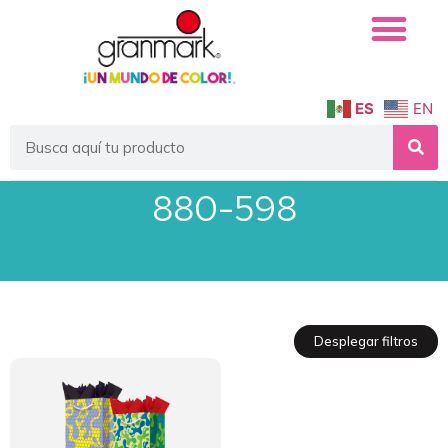
ES
EN
880-598
Desplegar filtros