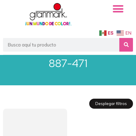
Quiénes Somos
Servicio Institucional
ES
EN
887-471
Desplegar filtros