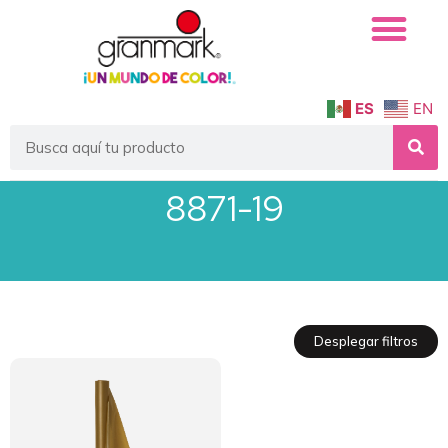
ES
EN
8871-19
Desplegar filtros