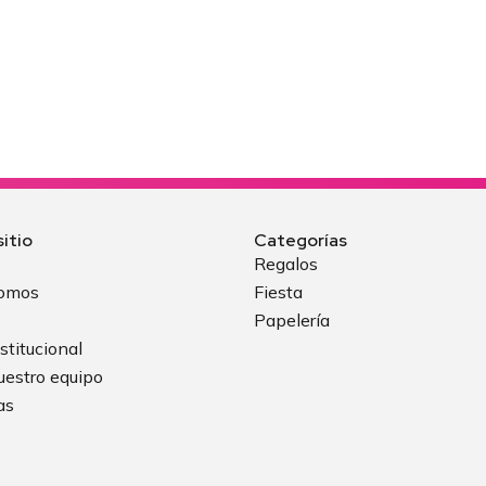
itio
Categorías
Regalos
somos
Fiesta
Papelería
stitucional
uestro equipo
as