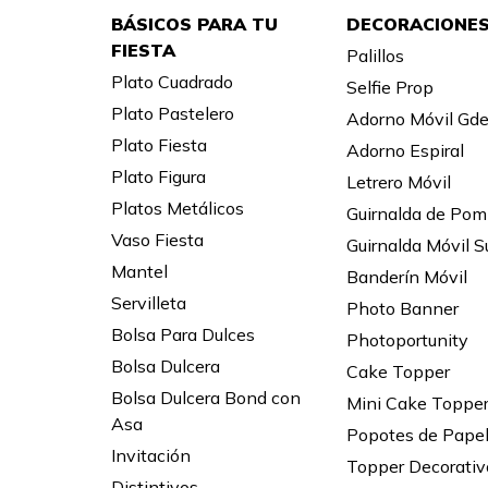
BÁSICOS PARA TU
DECORACIONE
FIESTA
Palillos
Plato Cuadrado
Selfie Prop
Plato Pastelero
Adorno Móvil Gd
Plato Fiesta
Adorno Espiral
Plato Figura
Letrero Móvil
Platos Metálicos
Guirnalda de Po
Vaso Fiesta
Guirnalda Móvil S
Mantel
Banderín Móvil
Servilleta
Photo Banner
Bolsa Para Dulces
Photoportunity
Bolsa Dulcera
Cake Topper
Bolsa Dulcera Bond con
Mini Cake Toppe
Asa
Popotes de Pape
Invitación
Topper Decorativ
Distintivos