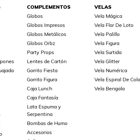
S
COMPLEMENTOS
VELAS
Globos
Vela Mágica
Globos Impresos
Vela Flor De Loto
e
Globos Metálicos
Vela Palillo
Globos Orbz
Vela Figura
Party Props
Vela Surtida
mpones
Lentes de Cartón
Vela Glitter
uajada
Gorrito Fiesta
Vela Numérica
Gorrito Figura
Vela Espiral De Col
Caja Lunch
Vela Bengala
Caja Fantasía
Lata Espuma y
Serpentina
r
Bombas de Humo
l
Accesorios
o