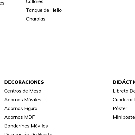
Collares
es
Tanque de Helio
Charolas
DECORACIONES
DIDÁCT
Centros de Mesa
Libreta D
Adornos Móviles
Cuadernill
Adornos Figura
Póster
Adornos MDF
Minipóste
Banderínes Móviles
Decoración De Puerta