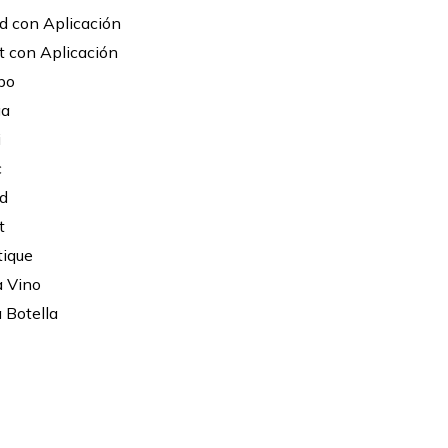
d con Aplicación
t con Aplicación
bo
ga
i
c
d
t
tique
a Vino
 Botella