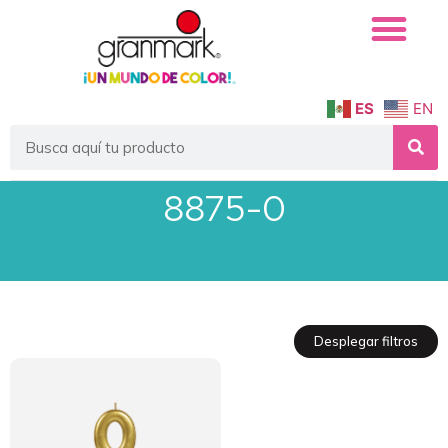
ES
EN
8875-0
Desplegar filtros