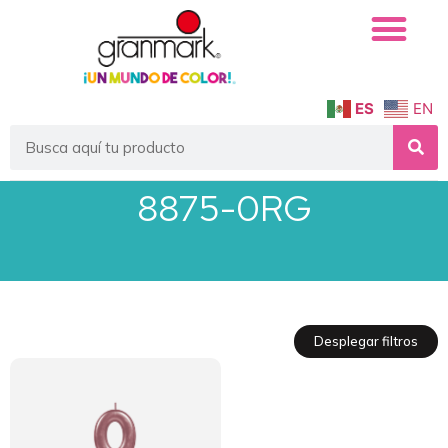
ES
EN
8875-0RG
Desplegar filtros