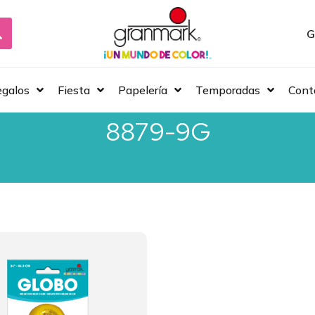
G
galos
Fiesta
Papelería
Temporadas
Cont
8879-9G