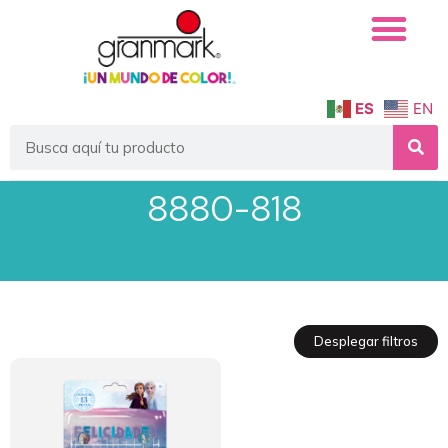
ES
EN
8880-818
Desplegar filtros