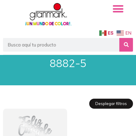
ES
EN
8882-5
Desplegar filtros