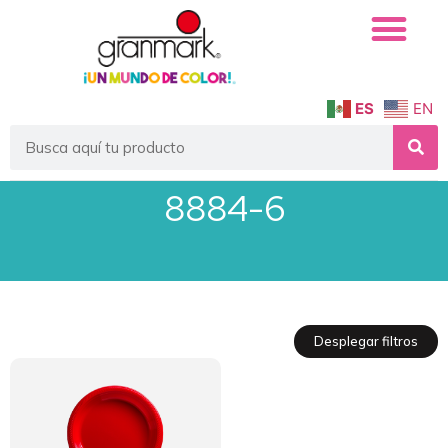
ES
EN
8884-6
Desplegar filtros