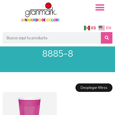
ES
EN
8885-8
Desplegar filtros