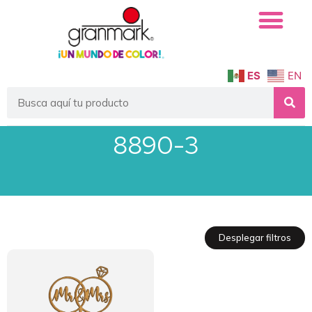
ES
EN
8890-3
Desplegar filtros