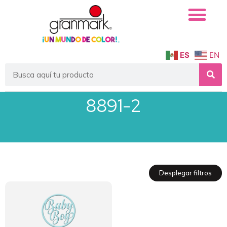
ES
EN
8891-2
Desplegar filtros