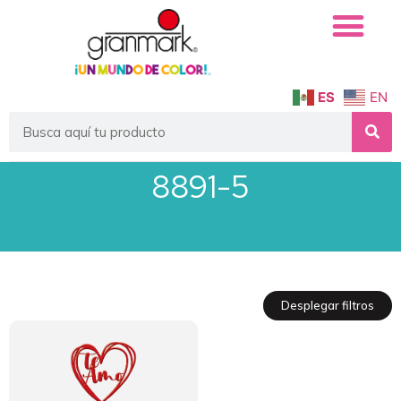
ES
EN
8891-5
Desplegar filtros