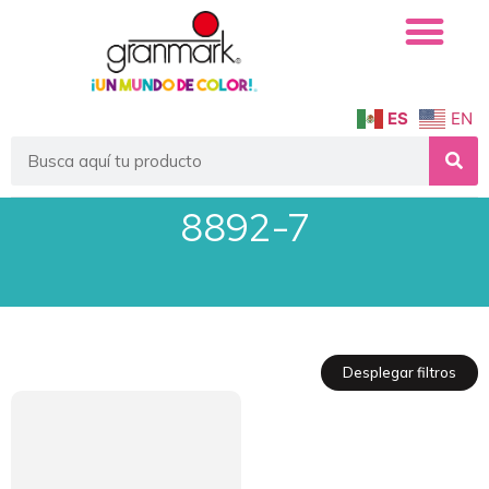
ES
EN
8892-7
Desplegar filtros