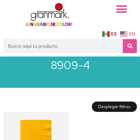
ES
EN
8909-4
Desplegar filtros