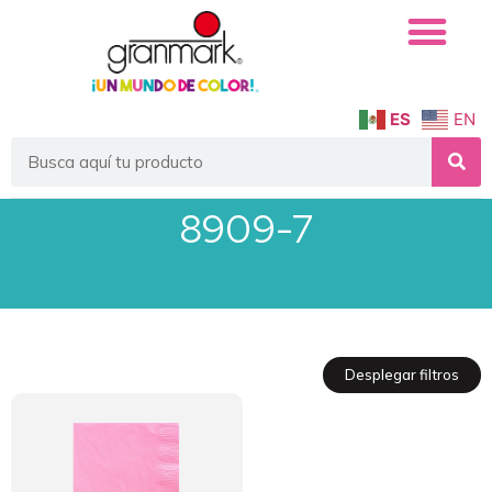
ES
EN
8909-7
Desplegar filtros