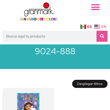
ES
EN
9024-888
Desplegar filtros