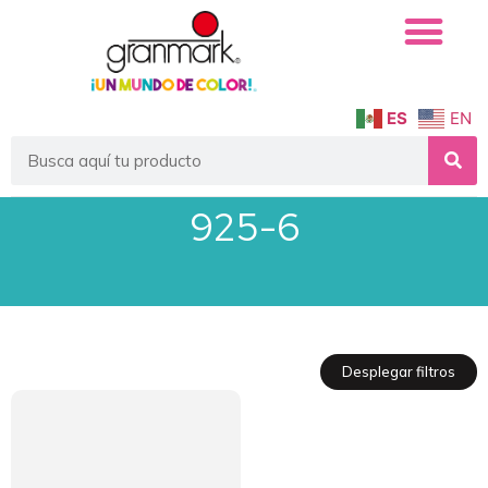
ES
EN
925-6
Desplegar filtros