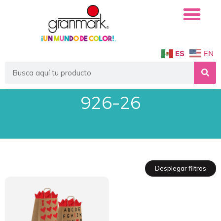
ES
EN
926-26
Desplegar filtros