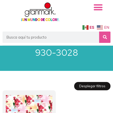
ES
EN
930-3028
Desplegar filtros