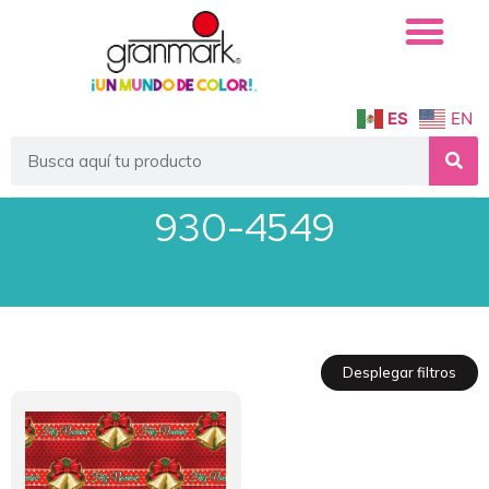
ES
EN
930-4549
Desplegar filtros