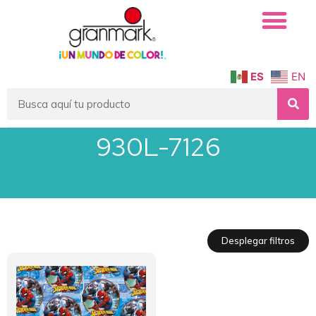
ES
EN
930L-7126
Desplegar filtros