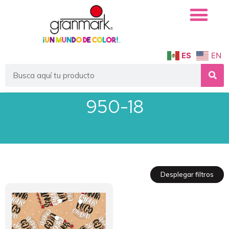
ES
EN
950-18
Desplegar filtros