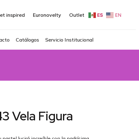
et inspired
Euronovelty
Outlet
ES
EN
acto
Catálogos
Servicio Institucional
3 Vela Figura
 pastel lucirá increíble con la padrísima