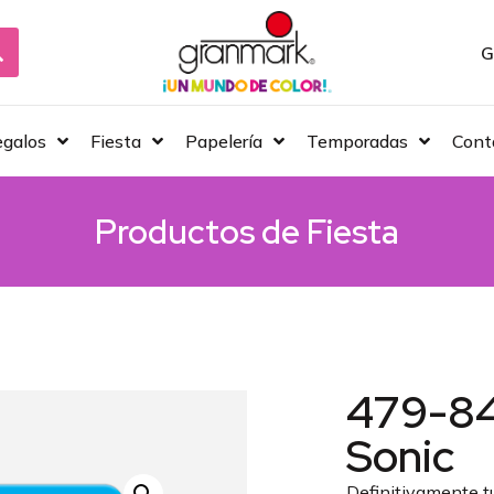
G
galos
Fiesta
Papelería
Temporadas
Cont
Productos de
Fiesta
479-84
Sonic
Definitivamente tu