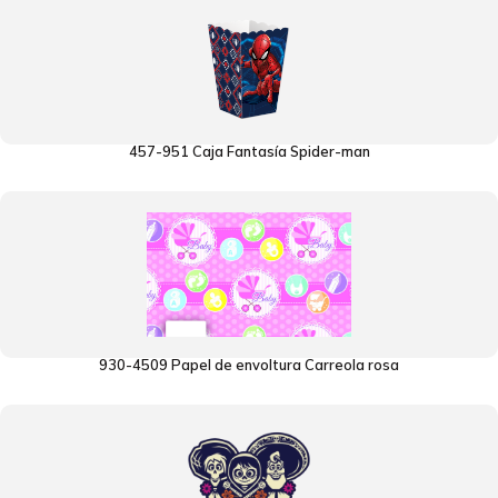
457-951 Caja Fantasía Spider-man
930-4509 Papel de envoltura Carreola rosa